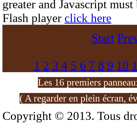
greater and Javascript must
Flash player
click here
Start
Pre
1
2
3
4
5
6
7
8
9
10
Les 16 premiers panneaux
( A regarder en plein écran, é
Copyright © 2013. Tous dro