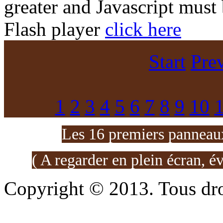
greater and Javascript must
Flash player
click here
Start
Pre
1
2
3
4
5
6
7
8
9
10
Les 16 premiers panneaux
( A regarder en plein écran, é
Copyright © 2013. Tous dro