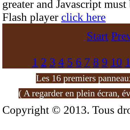
greater and Javascript must
Flash player
click here
Start
Pre
1
2
3
4
5
6
7
8
9
10
Les 16 premiers panneaux
( A regarder en plein écran, é
Copyright © 2013. Tous dro