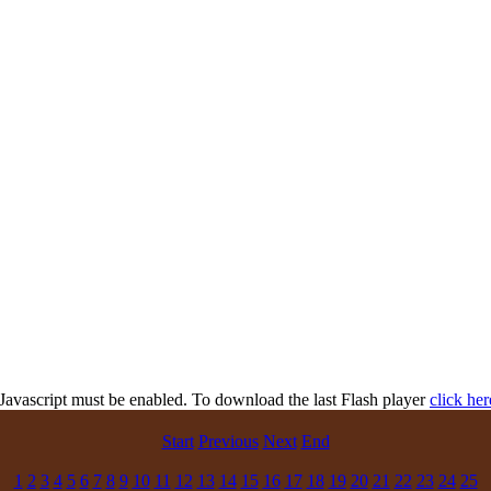
 Javascript must be enabled. To download the last Flash player
click her
Start
Previous
Next
End
1
2
3
4
5
6
7
8
9
10
11
12
13
14
15
16
17
18
19
20
21
22
23
24
25