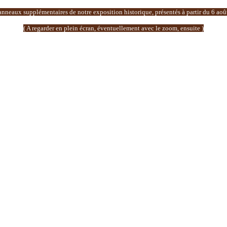
nneaux supplémentaires de notre exposition historique, présentés à partir du 6 aoû
( A regarder en plein écran, éventuellement avec le zoom, ensuite )