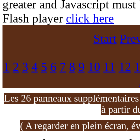
greater and Javascript must
Flash player
click here
Start
Pre
1
2
3
4
5
6
7
8
9
10
11
12
Les 26 panneaux supplémentaires d
à partir d
( A regarder en plein écran, é