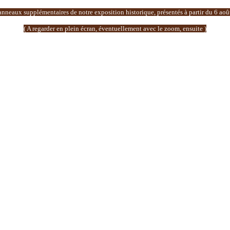
nneaux supplémentaires de notre exposition historique, présentés à partir du 6 aoû
( A regarder en plein écran, éventuellement avec le zoom, ensuite )