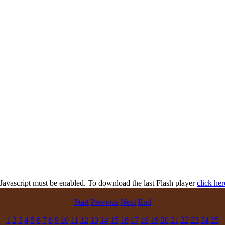
 Javascript must be enabled. To download the last Flash player
click her
Start
Previous
Next
End
1
2
3
4
5
6
7
8
9
10
11
12
13
14
15
16
17
18
19
20
21
22
23
24
25